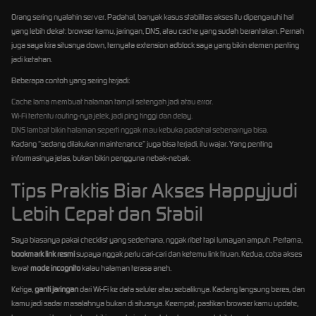
Orang sering nyalahin server. Padahal, banyak kasus stabilitas akses itu dipengaruhi hal
yang lebih dekat: browser kamu, jaringan, DNS, atau cache yang sudah berantakan. Pernah
juga saya kira situsnya down, ternyata extension adblock saya yang bikin elemen penting
jadi ketahan.
Beberapa contoh yang sering terjadi:
Cache lama membuat halaman tampil setengah jadi atau error.
Wi-Fi tertentu routing-nya jelek, jadi ping tinggi dan delay.
DNS lambat bikin halaman seperti nggak mau kebuka padahal sebenarnya bisa.
Kadang “sedang dilakukan maintenance” juga bisa terjadi, itu wajar. Yang penting
informasinya jelas, bukan bikin pengguna nebak-nebak.
Tips Praktis Biar Akses Happyjudi
Lebih Cepat dan Stabil
Saya biasanya pakai checklist yang sederhana, nggak ribet tapi lumayan ampuh. Pertama,
bookmark link resmi
supaya nggak perlu cari-cari dan ketemu link tiruan. Kedua, coba akses
lewat
mode incognito
kalau halaman terasa aneh.
Ketiga,
ganti jaringan
dari Wi-Fi ke data seluler atau sebaliknya. Kadang langsung beres, dan
kamu jadi sadar masalahnya bukan di situsnya. Keempat, pastikan browser kamu update,