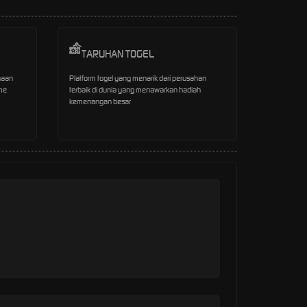
TARUHAN TOGEL
haan
Platform togel yang menarik dari perusahan
ame
terbaik di dunia yang menawarkan hadiah
kemenangan besar