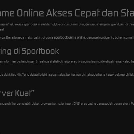
me Online Akses Cepat dan Sta
i” lalu akses sportbook malah lemot, loading muter-muter, dan saya langsung panik sendiri. Yang b
al.
us. Dari situ saya makin yakin: di dunia
sportbook game online
, yang paling dicari itu bukan cuma fi
ing di Sportbook
 dan informasi pertandingan (misalnya statistik, lineup, atau live score) sering di-refresh terus. K
a detik tiap klik. Yang delay itu bikin saya males, bahkan untuk hal sederhana kayak cek match list.
rver Kuat”
ipengaruhi hal yang lebih dekat: browser kamu, jaringan, DNS, atau cache yang sudah berantakan. 