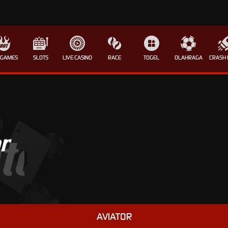
 GAMES
SLOTS
LIVE CASINO
RACE
TOGEL
OLAHRAGA
CRASH
AVIATOR