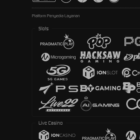
Platform Penyedia Layanan
Slots
Live Casino