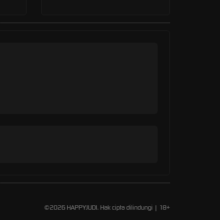
©2026 HAPPYJUDI. Hak cipta dilindungi | 18+