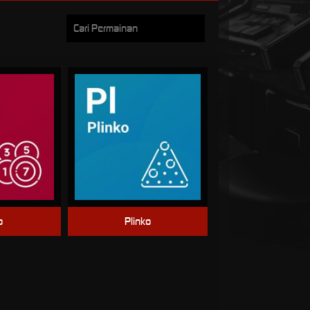
o
Plinko