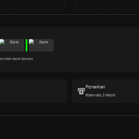
an tidak dapat diproses
Penarikan
Rata-rata 3 Menit