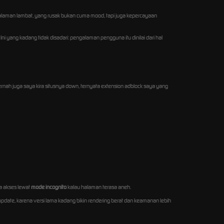
alau halaman lambat, yang rusak bukan cuma mood, tapi juga kepercayaan
 Ini yang kadang tidak disadari: pengalaman pengguna itu dinilai dari hal
Pernah juga saya kira situsnya down, ternyata extension adblock saya yang
ba akses lewat
mode incognito
kalau halaman terasa aneh.
update, karena versi lama kadang bikin rendering berat dan keamanan lebih