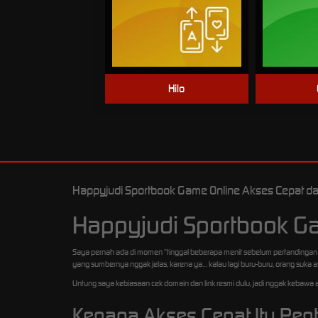
Hilo
Happyjudi Sportbook Game Online Akses Cepat dan
Happyjudi Sportbook Ga
Saya pernah ada di momen “tinggal beberapa menit sebelum pertandingan mula
yang sumbernya nggak jelas, karena ya… kalau lagi buru-buru, orang suka as
Untung saya kebiasaan cek domain dan link resmi dulu, jadi nggak kebawa ar
Kenapa Akses Cepat Itu Pent