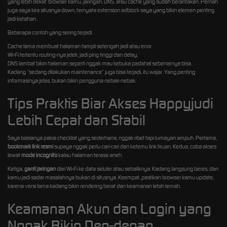
yang lebih dekat: browser kamu, jaringan, DNS, atau cache yang sudah berantakan. Pernah
juga saya kira situsnya down, ternyata extension adblock saya yang bikin elemen penting
jadi ketahan.
Beberapa contoh yang sering terjadi:
Cache lama membuat halaman tampil setengah jadi atau error.
Wi-Fi tertentu routing-nya jelek, jadi ping tinggi dan delay.
DNS lambat bikin halaman seperti nggak mau kebuka padahal sebenarnya bisa.
Kadang “sedang dilakukan maintenance” juga bisa terjadi, itu wajar. Yang penting
informasinya jelas, bukan bikin pengguna nebak-nebak.
Tips Praktis Biar Akses Happyjudi
Lebih Cepat dan Stabil
Saya biasanya pakai checklist yang sederhana, nggak ribet tapi lumayan ampuh. Pertama,
bookmark link resmi
supaya nggak perlu cari-cari dan ketemu link tiruan. Kedua, coba akses
lewat
mode incognito
kalau halaman terasa aneh.
Ketiga,
ganti jaringan
dari Wi-Fi ke data seluler atau sebaliknya. Kadang langsung beres, dan
kamu jadi sadar masalahnya bukan di situsnya. Keempat, pastikan browser kamu update,
karena versi lama kadang bikin rendering berat dan keamanan lebih lemah.
Keamanan Akun dan Login yang
Nggak Bikin Deg-degan