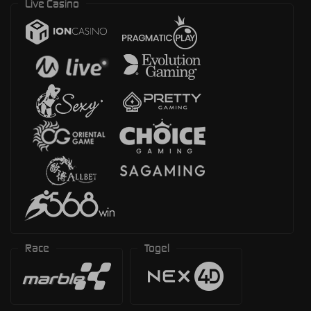
Live Casino
Race
Togel