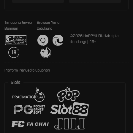
Tanggung Jawab
Browser Yang
Bermain
Didukung
©2026 HAPPYJUDI. Hak cipta
dilindungi | 18+
Platform Penyedia Layanan
Slots