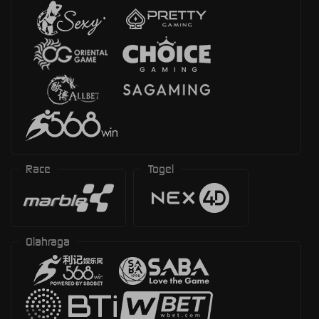
Race
Togel
Olahraga