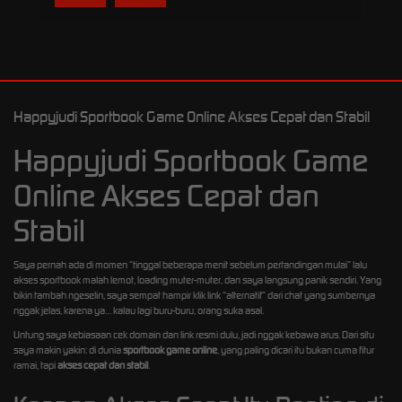
Happyjudi Sportbook Game Online Akses Cepat dan Stabil
Happyjudi Sportbook Game
Online Akses Cepat dan
Stabil
Saya pernah ada di momen “tinggal beberapa menit sebelum pertandingan mulai” lalu
akses sportbook malah lemot, loading muter-muter, dan saya langsung panik sendiri. Yang
bikin tambah ngeselin, saya sempat hampir klik link “alternatif” dari chat yang sumbernya
nggak jelas, karena ya… kalau lagi buru-buru, orang suka asal.
Untung saya kebiasaan cek domain dan link resmi dulu, jadi nggak kebawa arus. Dari situ
saya makin yakin: di dunia
sportbook game online
, yang paling dicari itu bukan cuma fitur
ramai, tapi
akses cepat dan stabil
.