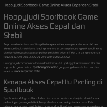
Happyjudi Sportbook Game Online Akses Cepat dan Stabil
Happyjudi Sportbook Game
Online Akses Cepat dan
Stabil
Saya pernah ada di momen “tinggal beberapa menit sebelum pertandingan mulai” lalu
akses sportbook malah lemot, loading muter-muter, dan saya langsung panik sendiri. Yang
bikin tambah ngeselin, saya sempat hampir klik link “alternatif” dari chat yang sumbernya
nggak jelas, karena ya… kalau lagi buru-buru, orang suka asal.
Untung saya kebiasaan cek domain dan link resmi dulu, jadi nggak kebawa arus. Dari situ
saya makin yakin: di dunia
sportbook game online
, yang paling dicari itu bukan cuma fitur
ramai, tapi
akses cepat dan stabil
.
Kenapa Akses Cepat Itu Penting di
Sportbook
Sportbook itu sifatnya real time. Jadwal bisa berubah, update skor berjalan, dan informasi
pertandingan (misalnya statistik, lineup, atau live score) sering di-refresh terus. Kalau
halaman lambat, yang rusak bukan cuma mood, tapi juga kepercayaan pengguna—karena