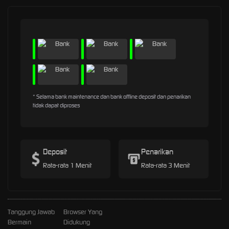
* Selama bank maintenance dan bank offline deposit dan penarikan
tidak dapat diproses
Deposit
Penarikan
Rata-rata 1 Menit
Rata-rata 3 Menit
Tanggung Jawab
Browser Yang
Bermain
Didukung