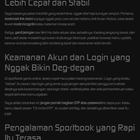
Lebih Cepat dan Stabil
Saya biasanya pakai checklist yang sederhana, nggak ribet tapi lumayan ampuh. Pertama,
bookmark link resmi
supaya nggak perlu cari-cari dan ketemu link tiruan. Kedua, coba akses
lewat
mode incognito
kalau halaman terasa aneh.
Ketiga,
ganti jaringan
dari Wi-Fi ke data seluler atau sebaliknya. Kadang langsung beres, dan
kamu jadi sadar masalahnya bukan di situsnya. Keempat, pastikan browser kamu update,
karena versi lama kadang bikin rendering berat dan keamanan lebih lemah.
Keamanan Akun dan Login yang
Nggak Bikin Deg-degan
Di sportbook game online, akses cepat harus jalan bareng keamanan. Login yang terlalu
“bebas” itu rawan, tapi login yang aman juga jangan sampai bikin pengguna frustrasi.
Idealnya ada keseimbangan: sesi login stabil, verifikasi jelas, dan ada pemberitahuan kalau
terjadi aktivitas mencurigakan.
Saya selalu tekankan ini:
jangan pernah bagikan OTP atau password
ke siapa pun. Kalau
kamu dapat pesan “CS minta OTP”, itu sudah red flag, dan sebaiknya dihentikan saat itu
juga.
Pengalaman Sportbook yang Rapi
Itu Terasa