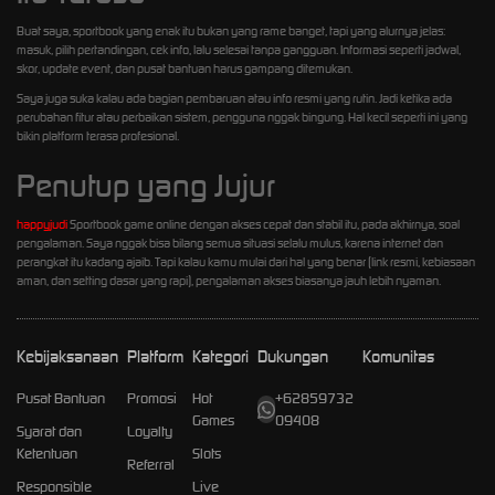
Buat saya, sportbook yang enak itu bukan yang rame banget, tapi yang alurnya jelas:
masuk, pilih pertandingan, cek info, lalu selesai tanpa gangguan. Informasi seperti jadwal,
skor, update event, dan pusat bantuan harus gampang ditemukan.
Saya juga suka kalau ada bagian pembaruan atau info resmi yang rutin. Jadi ketika ada
perubahan fitur atau perbaikan sistem, pengguna nggak bingung. Hal kecil seperti ini yang
bikin platform terasa profesional.
Penutup yang Jujur
happyjudi
Sportbook game online dengan akses cepat dan stabil itu, pada akhirnya, soal
pengalaman. Saya nggak bisa bilang semua situasi selalu mulus, karena internet dan
perangkat itu kadang ajaib. Tapi kalau kamu mulai dari hal yang benar (link resmi, kebiasaan
aman, dan setting dasar yang rapi), pengalaman akses biasanya jauh lebih nyaman.
Kebijaksanaan
Platform
Kategori
Dukungan
Komunitas
Pusat Bantuan
Promosi
Hot
+62859732
Games
09408
Syarat dan
Loyalty
Ketentuan
Slots
Referral
Responsible
Live