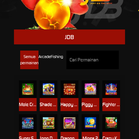
JDB
Semua
Arcade
Fishing
permainan
Mole Crash
Shade Dragons Fishing
Happy New Year
Piggy Bank TapTap
Fighter Fire
Super Super Fruit
Jogo Do Bicho
Dragon Master
Mines 2
Crazy King Kong