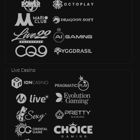
Live Casino