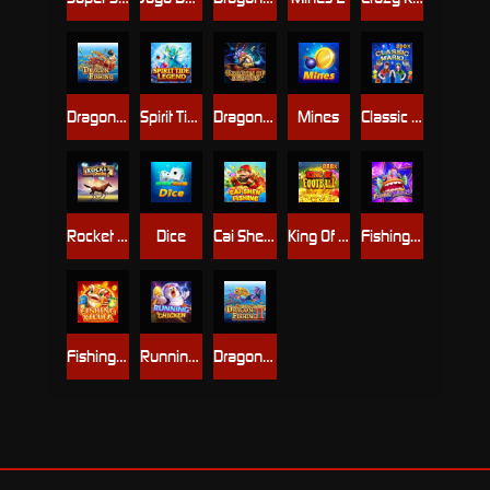
Dragon Fishing
Spirit Tide Legend
Dragon of Demons
Mines
Classic Mario
Rocket Derby
Dice
Cai Shen Fishing
King Of Football
Fishing Disco
Fishing YiLuFa
Running Chicken
Dragon Fishing II