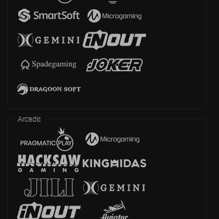
Arcade