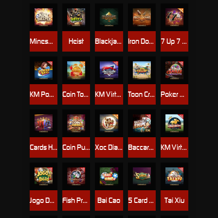
Minesweeper
Heist
Blackjack
Iron Dome
7 Up 7 Down
KM Power Ball
Coin Toss
KM Virtual Greyhound Racing
Toon Crash
Poker Roulette
Cards Hi Lo
Coin Pusher
Xoc Dia Lightning
Baccarat: Swipe
KM Virtual Horse Racing
Jogo De Bozo
Fish Prawn Crab 2
Bai Cao
5 Card Poker
Tai Xiu