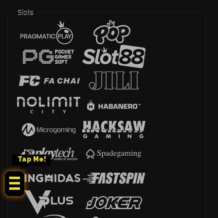
Slots
Tap Me!