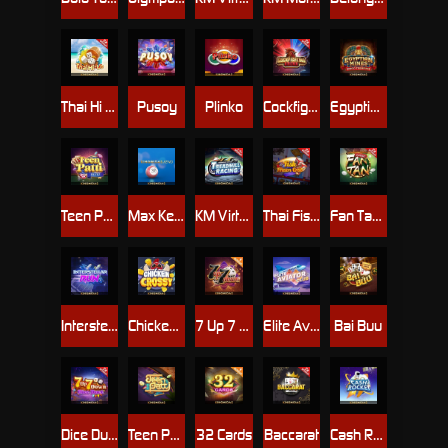
Thai Hi Lo 2
Pusoy
Plinko
Cockfighting Arena
Egyptian Mines
Teen Patti Blitz
Max Keno
KM Virtual Treadmill Racing
Thai Fish Prawn Crab
Fan Tan Classic
Interstellar Run
Chicken Crossy
7 Up 7 Down Rush
Elite Aviator Club
Bai Buu
Dice Duet
Teen Patti
32 Cards
Baccarat
Cash Rocket