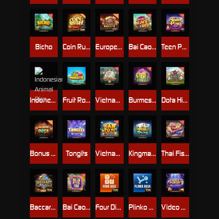
Bicho
Coin Rush Deluxe
European Roulette
Bai Cao Black & Red
Teen Patti Versus
Indonesian Animal Dice
Fruit Roulette
Vietnam Fish Prawn Crab
Burmese 6 Animals
Dota Hi-Lo
Bonus Dice
Tongits
Vietnam Rock Paper Scissors
Kingmaker Pok Deng
Thai Fish Prawn Crab GO!
Baccarat: Multi
Bai Cao Mystic Four
Four Dice
Plinko Rush
Video Poker