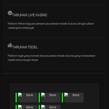
TARUHAN LIVE KASINO
Platform Pilihan bagi perusahaan-perusahaan terbaik di dunia, dengan pilihan
variasi game terbanyak
TARUHAN TOGEL
Platform togel yang menarik dari perusahan terbaik di dunia yang menawarkan
hadiah kemenangan besar