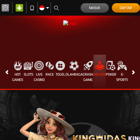
MASUK
DAFTAR
HOT
SLOTS
LIVE
RACE
TOGEL
OLAHRAGA
CRASH
ARCADE
POKER
E-
SABUN
GAMES
CASINO
GAME
SPORTS
AYAM