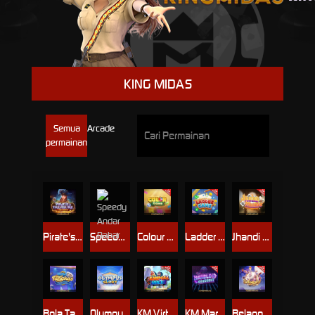
KING MIDAS
Semua
Arcade
permainan
Pirate's Tresure
Speedy Andar Bahar
Colour Game
Ladder Game
Jhandi Munda
Bola Tangkas
Olympus Glory
KM Virtual Animal Race
KM Marble Knockout
Belangkai 2