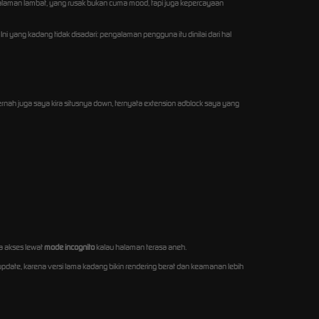
alau halaman lambat, yang rusak bukan cuma mood, tapi juga kepercayaan
 Ini yang kadang tidak disadari: pengalaman pengguna itu dinilai dari hal
Pernah juga saya kira situsnya down, ternyata extension adblock saya yang
ba akses lewat
mode incognito
kalau halaman terasa aneh.
update, karena versi lama kadang bikin rendering berat dan keamanan lebih