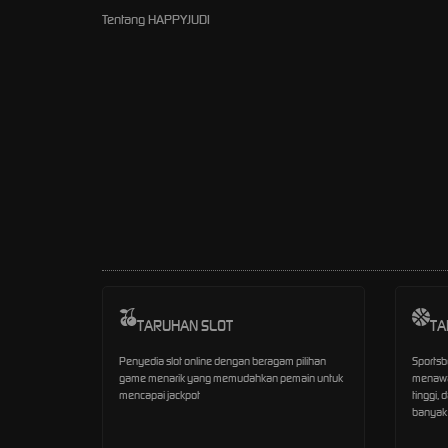
Tentang HAPPYJUDI
TARUHAN SLOT
TA
Penyedia slot online dengan beragam pilihan
Sportsb
game menarik yang memudahkan pemain untuk
menawar
mencapai jackpot
tinggi,
banyak 