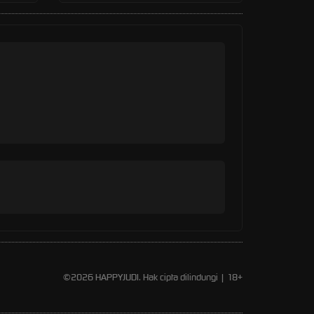
©2026 HAPPYJUDI. Hak cipta dilindungi | 18+