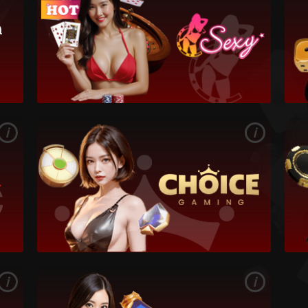
i
i
i
i