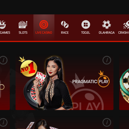
 GAMES
SLOTS
LIVE CASINO
RACE
TOGEL
OLAHRAGA
CRASH
i
i
i
i