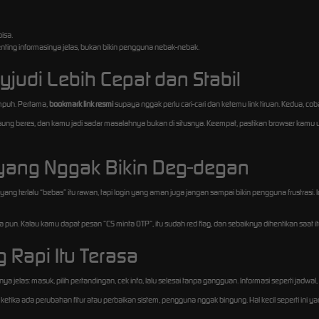
isa.
enting informasinya jelas, bukan bikin pengguna nebak-nebak.
yjudi Lebih Cepat dan Stabil
ampuh. Pertama,
bookmark link resmi
supaya nggak perlu cari-cari dan ketemu link tiruan. Kedua, co
ngsung beres, dan kamu jadi sadar masalahnya bukan di situsnya. Keempat, pastikan browser kamu 
yang Nggak Bikin Deg-degan
ng terlalu “bebas” itu rawan, tapi login yang aman juga jangan sampai bikin pengguna frustrasi. Ide
a pun. Kalau kamu dapat pesan “CS minta OTP”, itu sudah red flag, dan sebaiknya dihentikan saat it
Rapi Itu Terasa
ya jelas: masuk, pilih pertandingan, cek info, lalu selesai tanpa gangguan. Informasi seperti jadw
etika ada perubahan fitur atau perbaikan sistem, pengguna nggak bingung. Hal kecil seperti ini yan