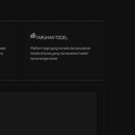
TARUHAN TOGEL
haan
Platform togel yang menarik dari perusahan
ame
terbaik di dunia yang menawarkan hadiah
kemenangan besar