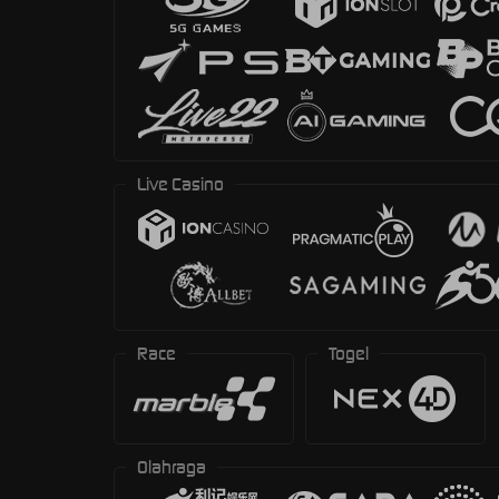
Live Casino
Race
Togel
Olahraga