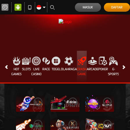
MASUK
DAFTAR
HOT
SLOTS
LIVE
RACE
TOGEL
OLAHRAGA
CRASH
ARCADE
POKER
E-
SABUN
GAMES
CASINO
GAME
SPORTS
AYAM
i
i
i
i
i
i