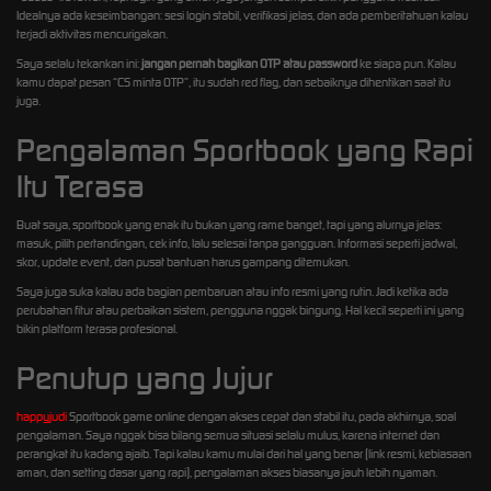
Idealnya ada keseimbangan: sesi login stabil, verifikasi jelas, dan ada pemberitahuan kalau
terjadi aktivitas mencurigakan.
Saya selalu tekankan ini:
jangan pernah bagikan OTP atau password
ke siapa pun. Kalau
kamu dapat pesan “CS minta OTP”, itu sudah red flag, dan sebaiknya dihentikan saat itu
juga.
Pengalaman Sportbook yang Rapi
Itu Terasa
Buat saya, sportbook yang enak itu bukan yang rame banget, tapi yang alurnya jelas:
masuk, pilih pertandingan, cek info, lalu selesai tanpa gangguan. Informasi seperti jadwal,
skor, update event, dan pusat bantuan harus gampang ditemukan.
Saya juga suka kalau ada bagian pembaruan atau info resmi yang rutin. Jadi ketika ada
perubahan fitur atau perbaikan sistem, pengguna nggak bingung. Hal kecil seperti ini yang
bikin platform terasa profesional.
Penutup yang Jujur
happyjudi
Sportbook game online dengan akses cepat dan stabil itu, pada akhirnya, soal
pengalaman. Saya nggak bisa bilang semua situasi selalu mulus, karena internet dan
perangkat itu kadang ajaib. Tapi kalau kamu mulai dari hal yang benar (link resmi, kebiasaan
aman, dan setting dasar yang rapi), pengalaman akses biasanya jauh lebih nyaman.