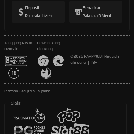
Deposit
Penarikan
Rata-rata 1 Menit
Rata-rata 3 Menit
Tanggung Jawab
Browser Yang
Bermain
Didukung
©2026 HAPPYJUDI. Hak cipta
dilindungi | 18+
Platform Penyedia Layanan
Slots