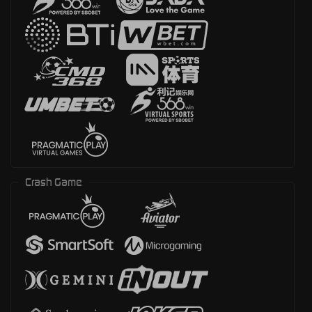
Crash Game