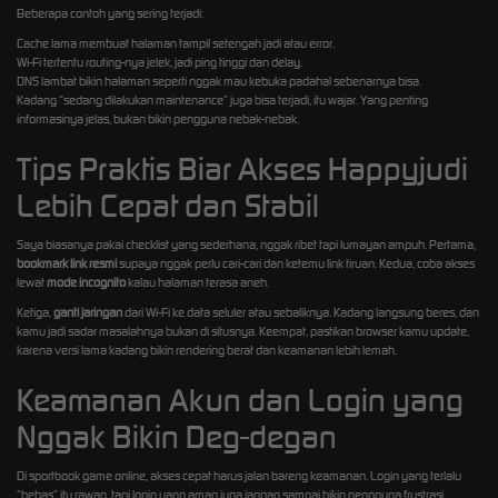
Beberapa contoh yang sering terjadi:
Cache lama membuat halaman tampil setengah jadi atau error.
Wi-Fi tertentu routing-nya jelek, jadi ping tinggi dan delay.
DNS lambat bikin halaman seperti nggak mau kebuka padahal sebenarnya bisa.
Kadang “sedang dilakukan maintenance” juga bisa terjadi, itu wajar. Yang penting
informasinya jelas, bukan bikin pengguna nebak-nebak.
Tips Praktis Biar Akses Happyjudi
Lebih Cepat dan Stabil
Saya biasanya pakai checklist yang sederhana, nggak ribet tapi lumayan ampuh. Pertama,
bookmark link resmi
supaya nggak perlu cari-cari dan ketemu link tiruan. Kedua, coba akses
lewat
mode incognito
kalau halaman terasa aneh.
Ketiga,
ganti jaringan
dari Wi-Fi ke data seluler atau sebaliknya. Kadang langsung beres, dan
kamu jadi sadar masalahnya bukan di situsnya. Keempat, pastikan browser kamu update,
karena versi lama kadang bikin rendering berat dan keamanan lebih lemah.
Keamanan Akun dan Login yang
Nggak Bikin Deg-degan
Di sportbook game online, akses cepat harus jalan bareng keamanan. Login yang terlalu
“bebas” itu rawan, tapi login yang aman juga jangan sampai bikin pengguna frustrasi.