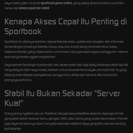
saya makin yakin: di dunia
sportbook game online
, yang paling dicari itu bukan cuma fitur
ramai, tapi
akses cepat dan stabil
.
Kenapa Akses Cepat Itu Penting di
Sportbook
Sportbook itu sifatnya real time. Jadwal bisa berubah, update skor berjalan, dan informasi
pertandingan (misalnya statistik, lineup, atau live score) sering di-refresh terus. Kalau
halaman lambat, yang rusak bukan cuma mood, tapi juga kepercayaan pengguna—karena
semuanya terasa nggak meyakinkan.
Saya pernah bandingin dua kondisi: satu akses stabil, satu lagi delay beberapa detik tiap klik.
Yang delay itu bikin saya males, bahkan untuk hal sederhana kayak cek match list. Ini yang
kadang tidak disadari: pengalaman pengguna itu dinilai dari hal kecil, dan hal kecil itu
seringnya performa.
Stabil Itu Bukan Sekadar “Server
Kuat”
Orang sering nyalahin server. Padahal, banyak kasus stabilitas akses itu dipengaruhi hal
yang lebih dekat: browser kamu, jaringan, DNS, atau cache yang sudah berantakan. Pernah
juga saya kira situsnya down, ternyata extension adblock saya yang bikin elemen penting
jadi ketahan.