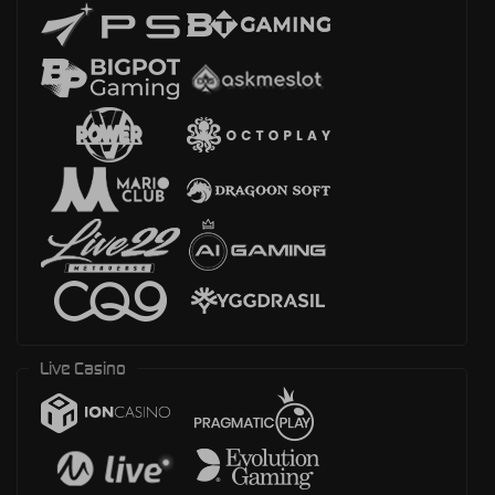
Live Casino