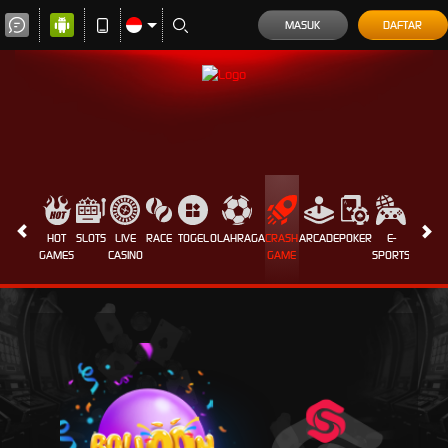
MASUK
DAFTAR
HOT
SLOTS
LIVE
RACE
TOGEL
OLAHRAGA
CRASH
ARCADE
POKER
E-
SABUN
GAMES
CASINO
GAME
SPORTS
AYAM