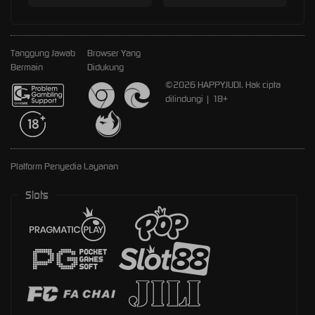
Tanggung Jawab
Browser Yang
Bermain
Didukung
©2026 HAPPYJUDI. Hak cipta
dilindungi | 18+
Platform Penyedia Layanan
Slots