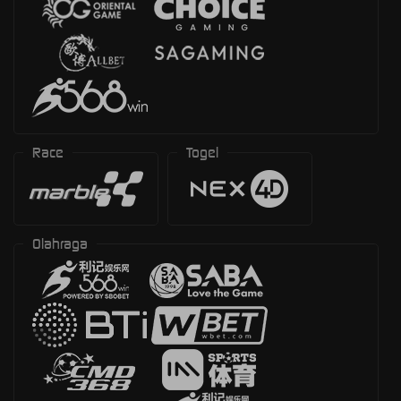
Race
Togel
Olahraga