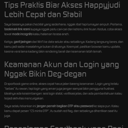
Tips Praktis Biar Akses Happyjudi
Lebih Cepat dan Stabil
Saya biasanya pakai checklist yang sederhana, nggak ribet tapi lumayan ampuh. Pertama,
bookmark link resmi
supaya nggak perlu cari-cari dan ketemu link tiruan. Kedua, coba akses
lewat
mode incognito
kalau halaman terasa aneh.
Ketiga,
ganti jaringan
dari Wi-Fi ke data seluler atau sebaliknya. Kadang langsung beres, dan
kamu jadi sadar masalahnya bukan di situsnya. Keempat, pastikan browser kamu update,
karena versi lama kadang bikin rendering berat dan keamanan lebih lemah.
Keamanan Akun dan Login yang
Nggak Bikin Deg-degan
Di sportbook game online, akses cepat harus jalan bareng keamanan. Login yang terlalu
“bebas” itu rawan, tapi login yang aman juga jangan sampai bikin pengguna frustrasi.
Idealnya ada keseimbangan: sesi login stabil, verifikasi jelas, dan ada pemberitahuan kalau
terjadi aktivitas mencurigakan.
Saya selalu tekankan ini:
jangan pernah bagikan OTP atau password
ke siapa pun. Kalau
kamu dapat pesan “CS minta OTP”, itu sudah red flag, dan sebaiknya dihentikan saat itu
juga.