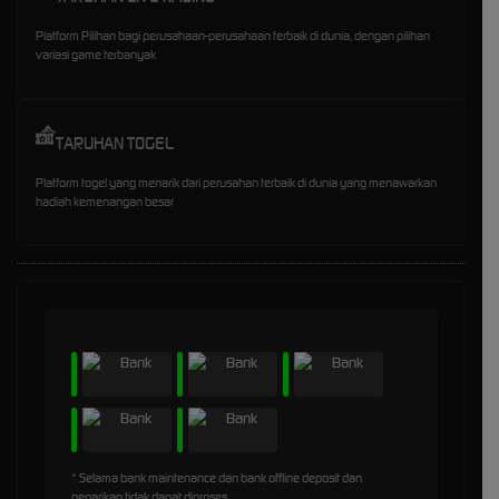
Platform Pilihan bagi perusahaan-perusahaan terbaik di dunia, dengan pilihan
variasi game terbanyak
TARUHAN TOGEL
Platform togel yang menarik dari perusahan terbaik di dunia yang menawarkan
hadiah kemenangan besar
* Selama bank maintenance dan bank offline deposit dan
penarikan tidak dapat diproses