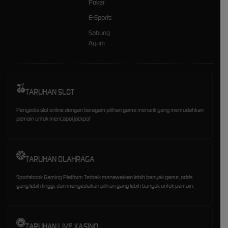
Poker
E-Sports
Sabung
Ayam
TARUHAN SLOT
Penyedia slot online dengan beragam pilihan game menarik yang memudahkan
pemain untuk mencapai jackpot
TARUHAN OLAHRAGA
Sportsbook Gaming Platform Terbaik menawarkan lebih banyak game, odds
yang lebih tinggi, dan menyediakan pilihan yang lebih banyak untuk pemain.
TARUHAN LIVE KASINO