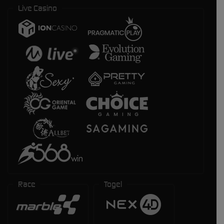
Live Casino
Race
Togel