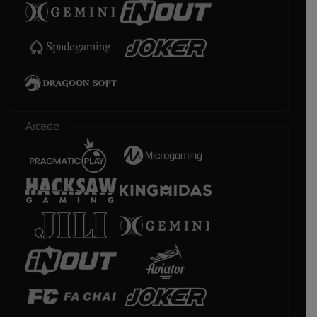
Arcade