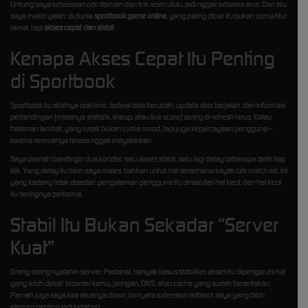
Untung saya kebiasaan cek domain dan link resmi dulu, jadi nggak kebawa arus. Dari situ
saya makin yakin: di dunia
sportbook game online
, yang paling dicari itu bukan cuma fitur
ramai, tapi
akses cepat dan stabil
.
Kenapa Akses Cepat Itu Penting
di Sportbook
Sportbook itu sifatnya real time. Jadwal bisa berubah, update skor berjalan, dan informasi
pertandingan (misalnya statistik, lineup, atau live score) sering di-refresh terus. Kalau
halaman lambat, yang rusak bukan cuma mood, tapi juga kepercayaan pengguna—
karena semuanya terasa nggak meyakinkan.
Saya pernah bandingin dua kondisi: satu akses stabil, satu lagi delay beberapa detik tiap
klik. Yang delay itu bikin saya males, bahkan untuk hal sederhana kayak cek match list. Ini
yang kadang tidak disadari: pengalaman pengguna itu dinilai dari hal kecil, dan hal kecil
itu seringnya performa.
Stabil Itu Bukan Sekadar “Server
Kuat”
Orang sering nyalahin server. Padahal, banyak kasus stabilitas akses itu dipengaruhi hal
yang lebih dekat: browser kamu, jaringan, DNS, atau cache yang sudah berantakan.
Pernah juga saya kira situsnya down, ternyata extension adblock saya yang bikin
elemen penting jadi ketahan.