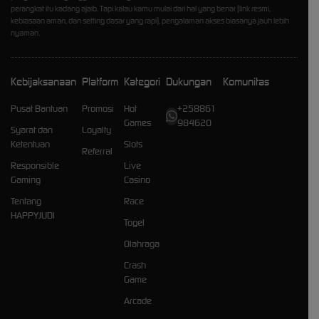
perangkat itu kadang ajaib. Tapi kalau kamu mulai dari hal yang benar (link resmi,
kebiasaan aman, dan setting dasar yang rapi), pengalaman akses biasanya jauh lebih
nyaman.
Kebijaksanaan
Platform
Kategori
Dukungan
Komunitas
Pusat Bantuan
Promosi
Hot
+258861
Games
984620
Syarat dan
Loyalty
Ketentuan
Slots
Referral
Responsible
Live
Gaming
Casino
Tentang
Race
HAPPYJUDI
Togel
Olahraga
Crash
Game
Arcade