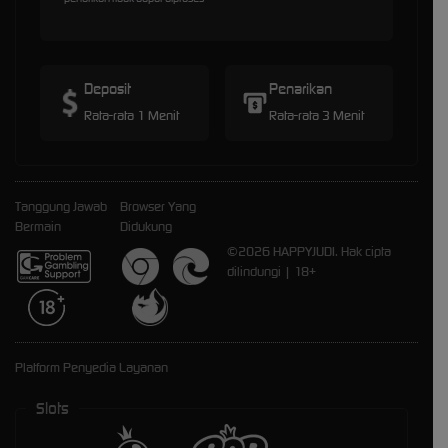
Deposit
Penarikan
Rata-rata 1 Menit
Rata-rata 3 Menit
Tanggung Jawab
Browser Yang
Bermain
Didukung
©2026 HAPPYJUDI. Hak cipta
dilindungi | 18+
Platform Penyedia Layanan
Slots