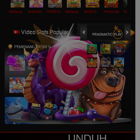
Mahjong Wins 3 – Black Scatter
Sweet Bonanza 2500
SUPER ELEMENTS 2
Mahjong Wins Triple Pot
MUSCLE FORTUNE CAT
Pedas Gila
The Crypt
Video Slots Popular
PEMENANG MESIN SLOT
ar****2
IDR
26,820,000.00
Gates of Olympus 1000
r****0
IDR
7,157,750.00
Starlight Princess
k****1
IDR
5,042,000.00
Mahjong Wins 2
ariswam****w
IDR
4,900,000.00
Sweet Bonanza 1000
UNDUH