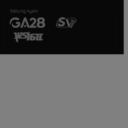
Sabung Ayam