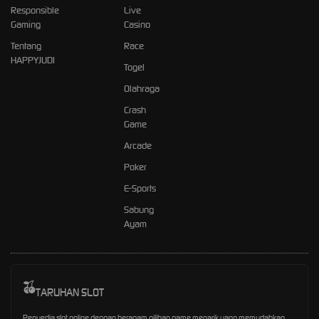
Responsible
Live
Gaming
Casino
Tentang
Race
HAPPYJUDI
Togel
Olahraga
Crash
Game
Arcade
Poker
E-Sports
Sabung
Ayam
TARUHAN SLOT
Penyedia slot online dengan beragam pilihan game menarik yang memudahkan