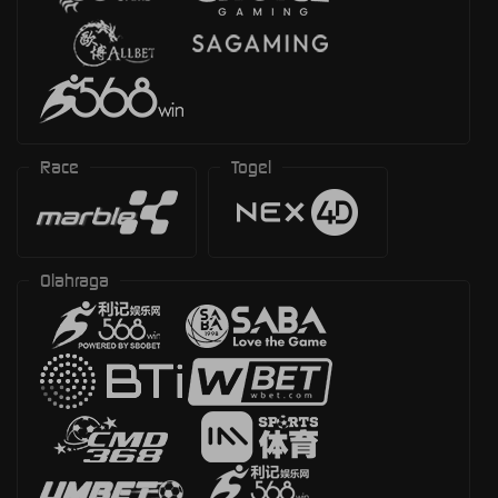
Race
Togel
Olahraga