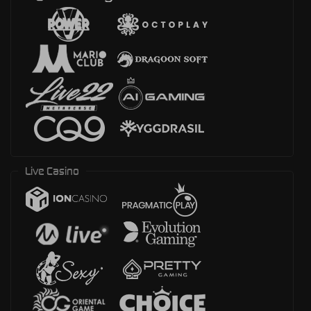
Live Casino