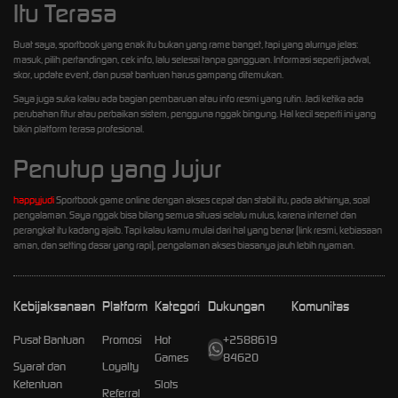
Itu Terasa
Buat saya, sportbook yang enak itu bukan yang rame banget, tapi yang alurnya jelas:
masuk, pilih pertandingan, cek info, lalu selesai tanpa gangguan. Informasi seperti jadwal,
skor, update event, dan pusat bantuan harus gampang ditemukan.
Saya juga suka kalau ada bagian pembaruan atau info resmi yang rutin. Jadi ketika ada
perubahan fitur atau perbaikan sistem, pengguna nggak bingung. Hal kecil seperti ini yang
bikin platform terasa profesional.
Penutup yang Jujur
happyjudi
Sportbook game online dengan akses cepat dan stabil itu, pada akhirnya, soal
pengalaman. Saya nggak bisa bilang semua situasi selalu mulus, karena internet dan
perangkat itu kadang ajaib. Tapi kalau kamu mulai dari hal yang benar (link resmi, kebiasaan
aman, dan setting dasar yang rapi), pengalaman akses biasanya jauh lebih nyaman.
Kebijaksanaan
Platform
Kategori
Dukungan
Komunitas
Pusat Bantuan
Promosi
Hot
+2588619
Games
84620
Syarat dan
Loyalty
Ketentuan
Slots
Referral