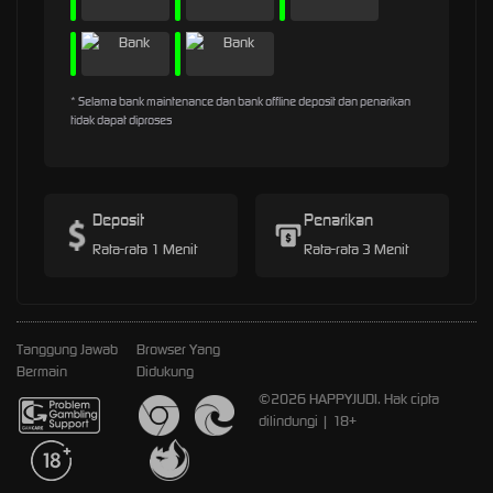
* Selama bank maintenance dan bank offline deposit dan penarikan
tidak dapat diproses
Deposit
Penarikan
Rata-rata 1 Menit
Rata-rata 3 Menit
Tanggung Jawab
Browser Yang
Bermain
Didukung
©2026 HAPPYJUDI. Hak cipta
dilindungi | 18+