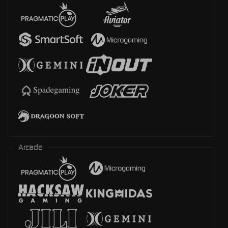
Arcade