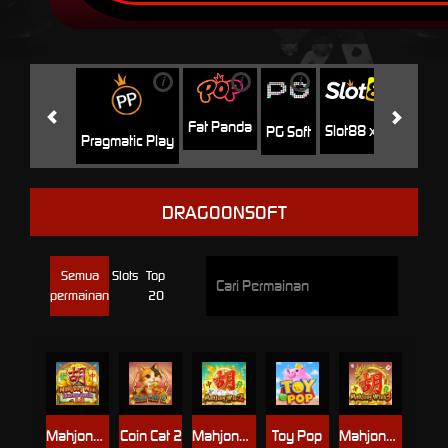
i
i
i
i
i
Facha
Fat Panda
Slot88 x PP
PG Soft
Pragmatic Play
DRAGOONSOFT
Semua
Slots
Top
permainan
20
Mahjong Win
Coin Cat 2
Mahjong Win 2
Toy Pop
Mahjong Win 3