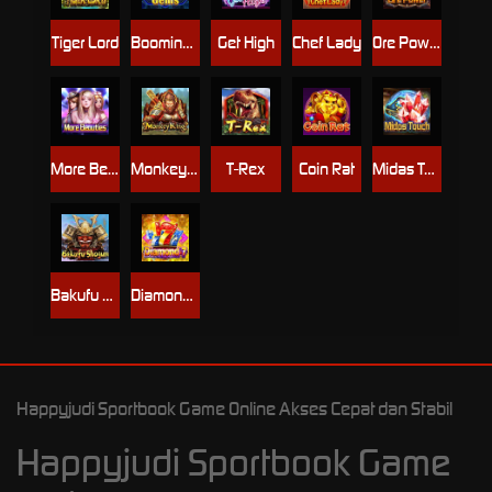
Tiger Lord
Booming Gems
Get High
Chef Lady
Ore Power
More Beauties
Monkey King
T-Rex
Coin Rat
Midas Touch
Bakufu Shogun
Diamond 7
Happyjudi Sportbook Game Online Akses Cepat dan Stabil
Happyjudi Sportbook Game