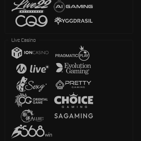
Live Casino