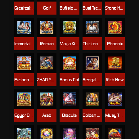
Greatest Circus
Golf
Buffalo Burst
Bust Treasury
Stone Hominid
Immortal Heroes
Roman
Maya King
Chicken Dinner
Phoenix
Fushen Coming
ZHAO YUN
Bonus Cat
Bengal Tiger
Rich Now
Egypt Dynasty
Arab
Dracula
Golden Eye
Muay Thai