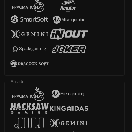
Arcade