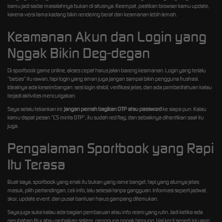
kamu jadi sadar masalahnya bukan di situsnya. Keempat, pastikan browser kamu update,
karena versi lama kadang bikin rendering berat dan keamanan lebih lemah.
Keamanan Akun dan Login yang
Nggak Bikin Deg-degan
Di sportbook game online, akses cepat harus jalan bareng keamanan. Login yang terlalu
“bebas” itu rawan, tapi login yang aman juga jangan sampai bikin pengguna frustrasi.
Idealnya ada keseimbangan: sesi login stabil, verifikasi jelas, dan ada pemberitahuan kalau
terjadi aktivitas mencurigakan.
Saya selalu tekankan ini:
jangan pernah bagikan OTP atau password
ke siapa pun. Kalau
kamu dapat pesan “CS minta OTP”, itu sudah red flag, dan sebaiknya dihentikan saat itu
juga.
Pengalaman Sportbook yang Rapi
Itu Terasa
Buat saya, sportbook yang enak itu bukan yang rame banget, tapi yang alurnya jelas:
masuk, pilih pertandingan, cek info, lalu selesai tanpa gangguan. Informasi seperti jadwal,
skor, update event, dan pusat bantuan harus gampang ditemukan.
Saya juga suka kalau ada bagian pembaruan atau info resmi yang rutin. Jadi ketika ada
perubahan fitur atau perbaikan sistem, pengguna nggak bingung. Hal kecil seperti ini yang