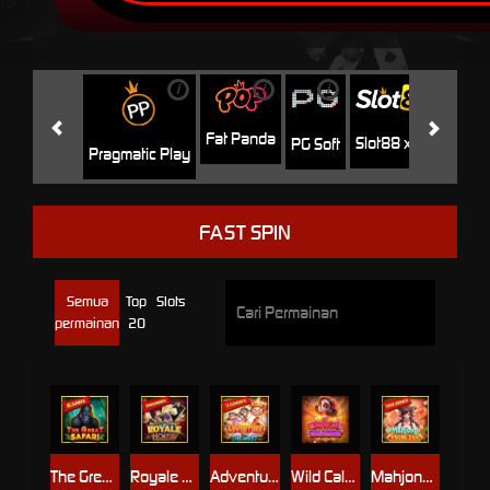
i
i
i
i
i
Facha
Fat Panda
Slot88 x PP
PG Soft
Pragmatic Play
FAST SPIN
Semua
Top
Slots
permainan
20
The Great Safari
Royale House
Adventure To The West
Wild Calavera
Mahjong Princess