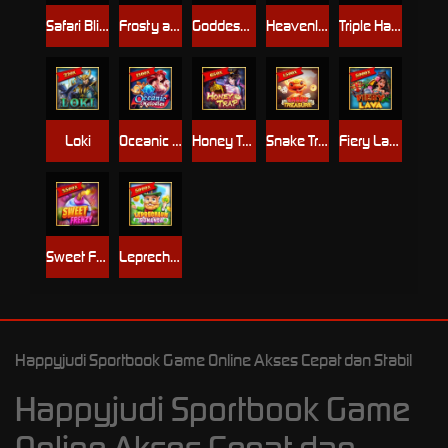
Safari Blitz
Frosty and Flamy
Goddess Of Egypt
Heavenly Fortunes 2
Triple Happiness
Loki
Oceanic Melodies
Honey Trap
Snake Treasure
Fiery Lava
Sweet Frenzy
Leprechaun Bonanza
Happyjudi Sportbook Game Online Akses Cepat dan Stabil
Happyjudi Sportbook Game
Online Akses Cepat dan