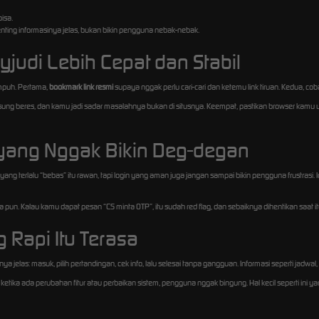
isa.
enting informasinya jelas, bukan bikin pengguna nebak-nebak.
yjudi Lebih Cepat dan Stabil
ampuh. Pertama,
bookmark link resmi
supaya nggak perlu cari-cari dan ketemu link tiruan. Kedua, co
ngsung beres, dan kamu jadi sadar masalahnya bukan di situsnya. Keempat, pastikan browser kamu 
yang Nggak Bikin Deg-degan
ng terlalu “bebas” itu rawan, tapi login yang aman juga jangan sampai bikin pengguna frustrasi. Ide
a pun. Kalau kamu dapat pesan “CS minta OTP”, itu sudah red flag, dan sebaiknya dihentikan saat it
Rapi Itu Terasa
ya jelas: masuk, pilih pertandingan, cek info, lalu selesai tanpa gangguan. Informasi seperti jadw
etika ada perubahan fitur atau perbaikan sistem, pengguna nggak bingung. Hal kecil seperti ini yan