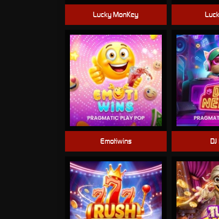
Lucky MonKey
Luck
Emotiwins
DJ