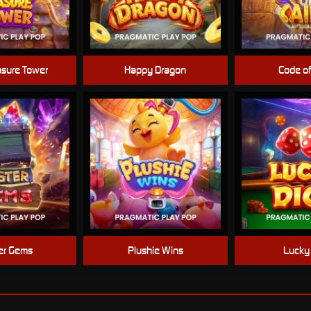
easure Tower
Happy Dragon
Code of
er Gems
Plushie Wins
Lucky