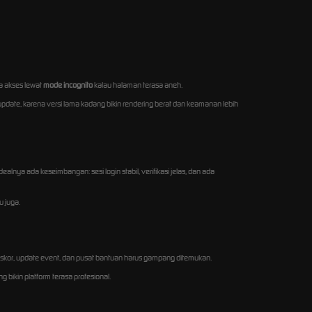
ba akses lewat
mode incognito
kalau halaman terasa aneh.
update, karena versi lama kadang bikin rendering berat dan keamanan lebih
alnya ada keseimbangan: sesi login stabil, verifikasi jelas, dan ada
u juga.
al, skor, update event, dan pusat bantuan harus gampang ditemukan.
g bikin platform terasa profesional.