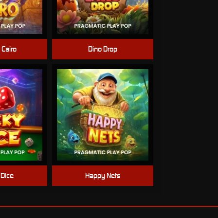
 Cairo
Dino Drop
 Dice
Happy Nets