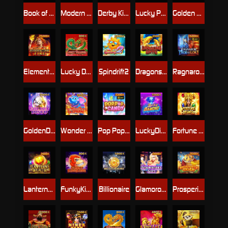
Book of Mystery
Modern Gods
Derby King
Lucky Pearl
Golden Goal
Elemental Link Fire
Lucky Dragons
Spindrift2
DragonsGate
Ragnarok : Thor VS Loki
GoldenDisco
Wonder Elephant
Pop Pop Candy
LuckyDiamond
Fortune Jewel
LanternWealth
FunkyKingKong
Billionaire
Glamorous Girl
Prosperity Tiger