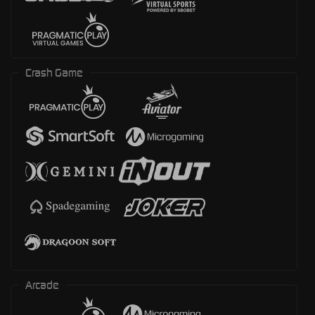
Crash Game
Arcade