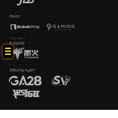
Poker
Tap Me!
E-Sports
Sabung Ayam