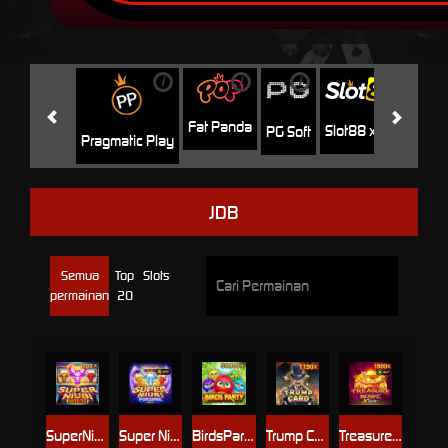
i
i
i
i
i
Facha
Fat Panda
Slot88 x PP
PG Soft
Pragmatic Play
JDB
Semua
Top
Slots
permainan
20
SuperNiubiDeluxe
Super Niubi Fortune X-Huge
BirdsParty
Trump Card
TreasureBowl