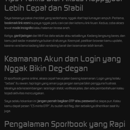
Lebih Cepat dan Stabil
Saya biasanya pakai checklist yang sederhana, nggak ribet tapi lumayan ampuh. Pertama,
bookmark link resmi
supaya nggak perlu cari-cari dan ketemu link tiruan. Kedua, coba akses
lewat
mode incognito
kalau halaman terasa aneh.
Ketiga,
ganti jaringan
dari Wi-Fi ke data seluler atau sebaliknya. Kadang langsung beres, dan
kamu jadi sadar masalahnya bukan di situsnya. Keempat, pastikan browser kamu update,
karena versi lama kadang bikin rendering berat dan keamanan lebih lemah.
Keamanan Akun dan Login yang
Nggak Bikin Deg-degan
Di sportbook game online, akses cepat harus jalan bareng keamanan. Login yang terlalu
“bebas” itu rawan, tapi login yang aman juga jangan sampai bikin pengguna frustrasi.
Idealnya ada keseimbangan: sesi login stabil, verifikasi jelas, dan ada pemberitahuan kalau
terjadi aktivitas mencurigakan.
Saya selalu tekankan ini:
jangan pernah bagikan OTP atau password
ke siapa pun. Kalau
kamu dapat pesan “CS minta OTP”, itu sudah red flag, dan sebaiknya dihentikan saat itu
juga.
Pengalaman Sportbook yang Rapi