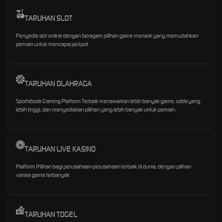
TARUHAN SLOT
Penyedia slot online dengan beragam pilihan game menarik yang memudahkan
pemain untuk mencapai jackpot
TARUHAN OLAHRAGA
Sportsbook Gaming Platform Terbaik menawarkan lebih banyak game, odds yang
lebih tinggi, dan menyediakan pilihan yang lebih banyak untuk pemain.
TARUHAN LIVE KASINO
Platform Pilihan bagi perusahaan-perusahaan terbaik di dunia, dengan pilihan
variasi game terbanyak
TARUHAN TOGEL