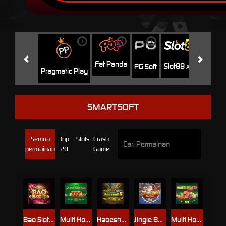
i
i
i
i
i
Facha
Fat Panda
Slot88 x PP
PG Soft
Pragmatic Play
SMARTSOFT
Semua
Top
Slots
Crash
permainan
20
Game
Bao Slot 5X
Multi Hot 100
Habesha Fortune 5
Jingle Bell Bonanza
Multi Hot 5 Deluxe