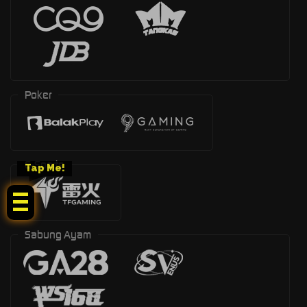
Poker
E-Sports
Tap Me!
Sabung Ayam