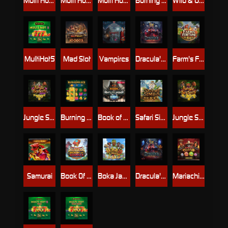
Multi Hot 20
Multi Hot 40
Multi Hot Ways
Burning Ice 40
Wild & Gods
MultiHot5
Mad Slot
Vampires
Dracula's Fortune
Farm's Fortune
Jungle Sisters Deluxe
Burning Ice
Book of Futuria
Safari Simba
Jungle Sisters
Samurai
Book Of Bonanza
Boka Jamba 10
Dracula's Fortune Halloween Edition
Mariachi Coins