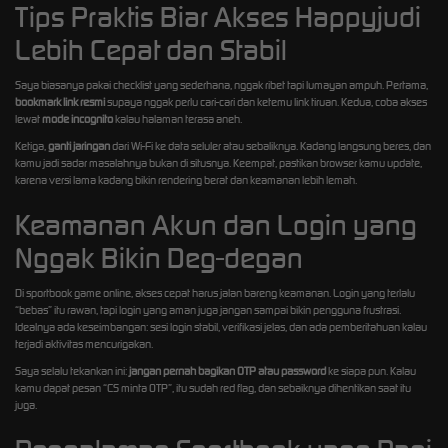
Tips Praktis Biar Akses Happyjudi
Lebih Cepat dan Stabil
Saya biasanya pakai checklist yang sederhana, nggak ribet tapi lumayan ampuh. Pertama,
bookmark link resmi
supaya nggak perlu cari-cari dan ketemu link tiruan. Kedua, coba akses
lewat
mode incognito
kalau halaman terasa aneh.
Ketiga,
ganti jaringan
dari Wi-Fi ke data seluler atau sebaliknya. Kadang langsung beres, dan
kamu jadi sadar masalahnya bukan di situsnya. Keempat, pastikan browser kamu update,
karena versi lama kadang bikin rendering berat dan keamanan lebih lemah.
Keamanan Akun dan Login yang
Nggak Bikin Deg-degan
Di sportbook game online, akses cepat harus jalan bareng keamanan. Login yang terlalu
“bebas” itu rawan, tapi login yang aman juga jangan sampai bikin pengguna frustrasi.
Idealnya ada keseimbangan: sesi login stabil, verifikasi jelas, dan ada pemberitahuan kalau
terjadi aktivitas mencurigakan.
Saya selalu tekankan ini:
jangan pernah bagikan OTP atau password
ke siapa pun. Kalau
kamu dapat pesan “CS minta OTP”, itu sudah red flag, dan sebaiknya dihentikan saat itu
juga.