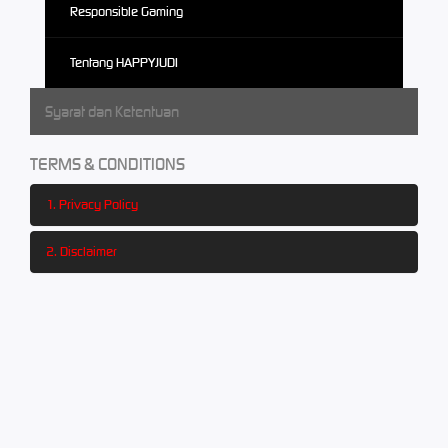
Responsible Gaming
Tentang HAPPYJUDI
Syarat dan Ketentuan
TERMS & CONDITIONS
1. Privacy Policy
2. Disclaimer