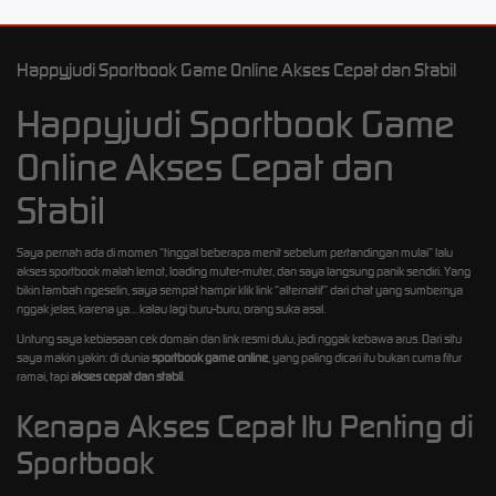
Happyjudi Sportbook Game Online Akses Cepat dan Stabil
Happyjudi Sportbook Game
Online Akses Cepat dan
Stabil
Saya pernah ada di momen “tinggal beberapa menit sebelum pertandingan mulai” lalu
akses sportbook malah lemot, loading muter-muter, dan saya langsung panik sendiri. Yang
bikin tambah ngeselin, saya sempat hampir klik link “alternatif” dari chat yang sumbernya
nggak jelas, karena ya… kalau lagi buru-buru, orang suka asal.
Untung saya kebiasaan cek domain dan link resmi dulu, jadi nggak kebawa arus. Dari situ
saya makin yakin: di dunia
sportbook game online
, yang paling dicari itu bukan cuma fitur
ramai, tapi
akses cepat dan stabil
.
Kenapa Akses Cepat Itu Penting di
Sportbook